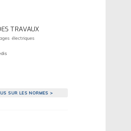
 DES TRAVAUX
rages électriques
edis
LUS SUR LES NORMES >