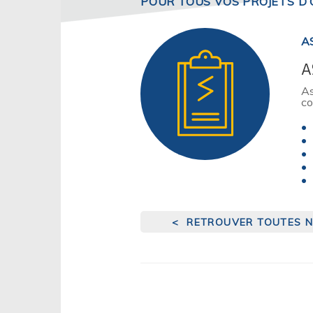
POUR TOUS VOS PROJETS D
A
A
As
co
< RETROUVER TOUTES N