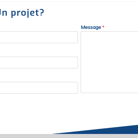
n projet?
Message
*