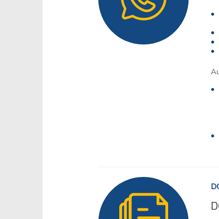
Au
D
D