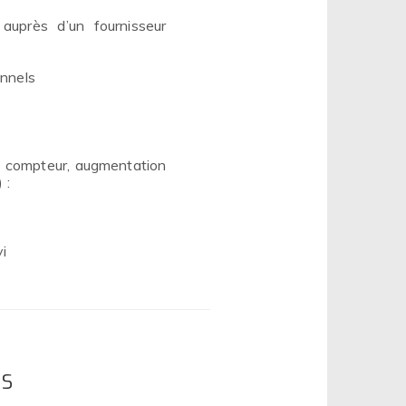
 auprès d’un fournisseur
onnels
s
n compteur, augmentation
 :
i
ES